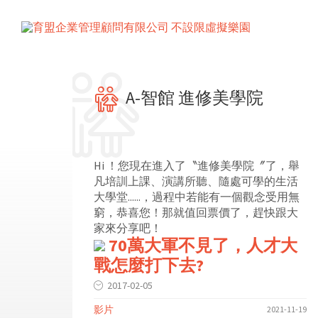
A-智館 進修美學院
Hi ！您現在進入了〝進修美學院〞了，舉
凡培訓上課、演講所聽、隨處可學的生活
大學堂......，過程中若能有一個觀念受用無
窮，恭喜您！那就值回票價了，趕快跟大
家來分享吧！
70萬大軍不見了，人才大
戰怎麼打下去?
2017-02-05
影片
2021-11-19