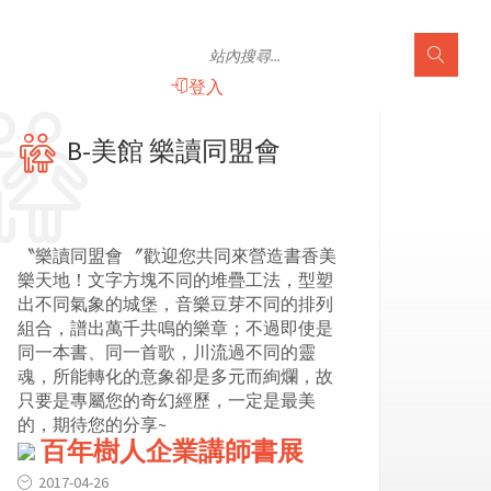
登入
B-美館 樂讀同盟會
〝樂讀同盟會 〞歡迎您共同來營造書香美
樂天地！文字方塊不同的堆疊工法，型塑
出不同氣象的城堡，音樂豆芽不同的排列
組合，譜出萬千共鳴的樂章；不過即使是
同一本書、同一首歌，川流過不同的靈
魂，所能轉化的意象卻是多元而絢爛，故
只要是專屬您的奇幻經歷，一定是最美
的，期待您的分享~
百年樹人企業講師書展
2017-04-26