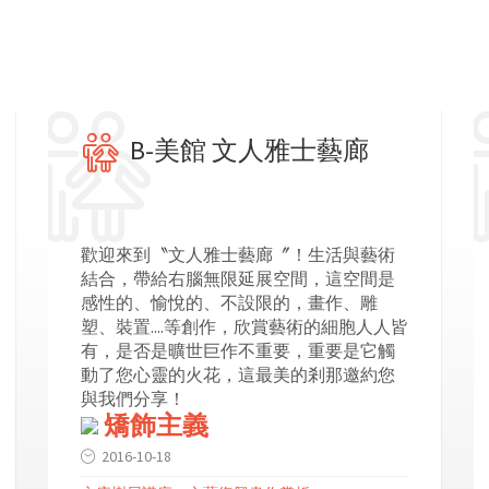
B-美館 文人雅士藝廊
歡迎來到〝文人雅士藝廊〞！生活與藝術
結合，帶給右腦無限延展空間，這空間是
感性的、愉悅的、不設限的，畫作、雕
塑、裝置....等創作，欣賞藝術的細胞人人皆
有，是否是曠世巨作不重要，重要是它觸
動了您心靈的火花，這最美的剎那邀約您
與我們分享！
矯飾主義
2016-10-18