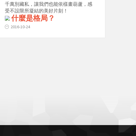
千萬別藏私，讓我們也能依樣畫葫蘆，感
受不設限所凝結的美好片刻！
什麼是格局？
2016-10-24