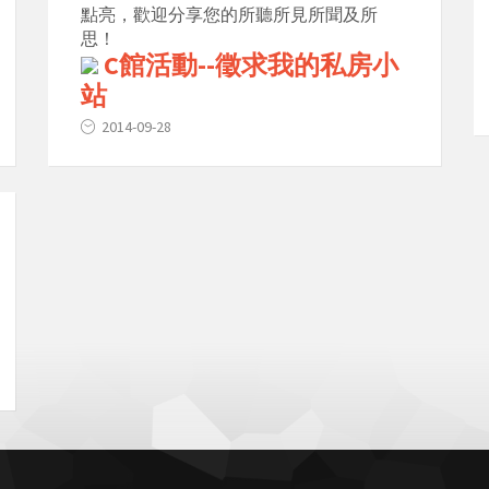
點亮，歡迎分享您的所聽所見所聞及所
思！
C館活動--徵求我的私房小
站
2014-09-28