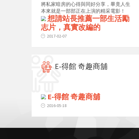
將私家暗房的心得與同好分享，畢竟人生
本來就是一部部正在上演的精采電影！
想請站長推薦一部生活勵
志片，真實改編的
2017-02-07
E-得館 奇趣商舖
E-得館 奇趣商舖
2016-05-18