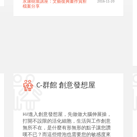
永康樹屋講座：文藝復興畫作賞析
2016-11-20
檔案分享
C-群館 創意發想屋
Hi!進入創意發想屋，先做做大腦伸展操，
打開不設限的活化細胞，生活與工作創意
無所不在，是什麼有形無形的點子讓您讚
嘆不已？而這些燈泡也需要您的敏感度來