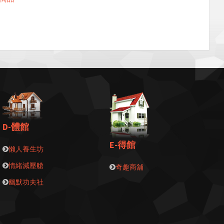
D-體館
E-得館
懶人養生坊
情緒減壓艙
奇趣商舖
幽默功夫社