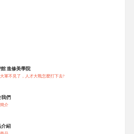
智館 進修美學院
萬大軍不見了，人才大戰怎麼打下去?
於我們
簡介
品介紹
商品