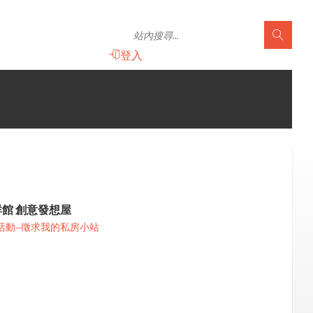
登入
群館 創意發想屋
活動--徵求我的私房小站