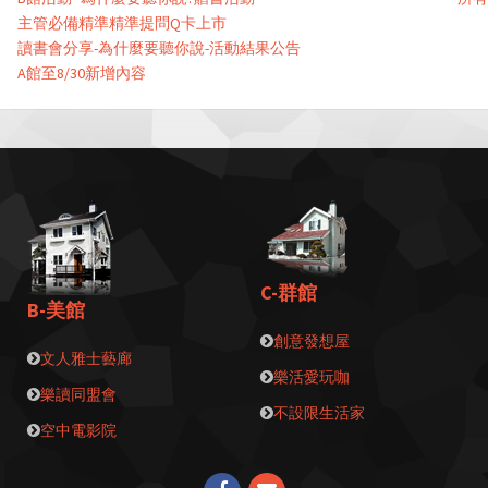
主管必備精準精準提問Q卡上市
讀書會分享-為什麼要聽你說-活動結果公告
A館至8/30新增內容
C-群館
B-美館
創意發想屋
文人雅士藝廊
樂活愛玩咖
樂讀同盟會
不設限生活家
空中電影院