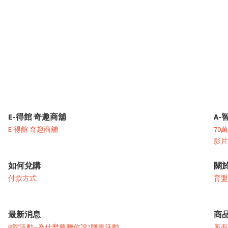
E-得館 奇趣商舖
A-
E-得館 奇趣商舖
70
影片
如何兌購
關
付款方式
育盟
最新消息
商
B館活動--為什麼要聽你說?贈書活動
所有