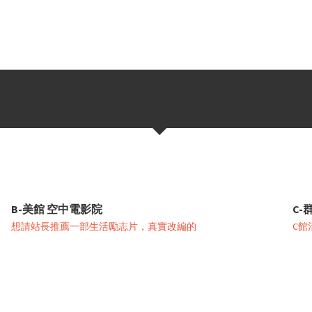
B-美館 空中電影院
C-
想請站長推薦一部生活勵志片，真實改編的
C館